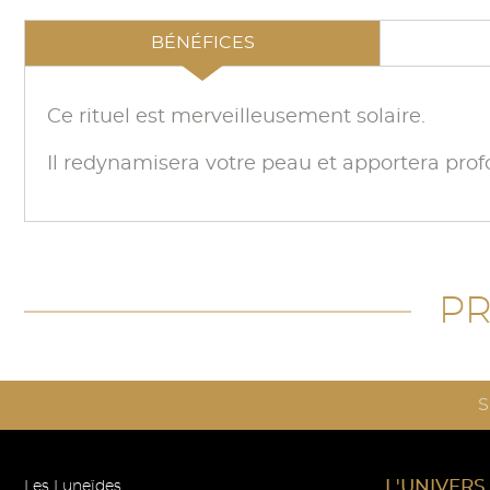
BÉNÉFICES
Ce rituel est merveilleusement solaire.
Il redynamisera votre peau et apportera profo
PR
S
L'UNIVERS
Les Luneïdes